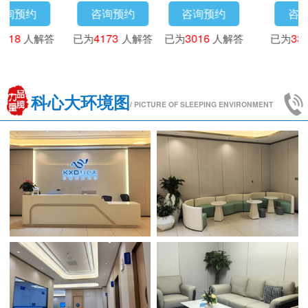
咨询预约
咨询预约
咨询预约
已为
3718
人解答
已为
4173
人解答
已为
3016
人解答
科心大环境图
/ PICTURE OF SLEEPING ENVIRONMENT