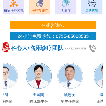
植物神经紊乱
神经官能症
头痛症
症状咨询
在线咨询>>
24小时免费热线：0755-85008585
科心大/临床诊疗团队
/ AN OLD DOCTOR
王凯
王国陶
顾连友
主任医师
临床部主任
副主任医师