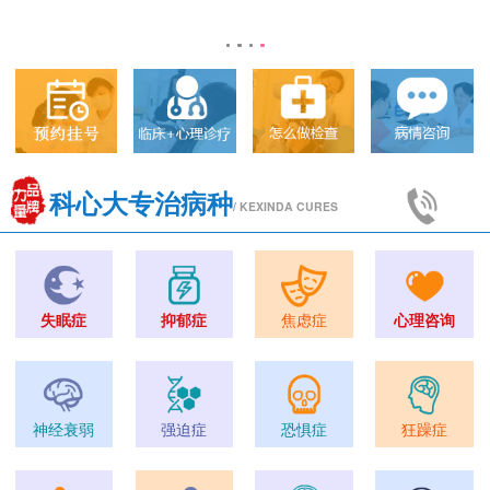
科心大专治病种
/ KEXINDA CURES
失眠症
抑郁症
焦虑症
心理咨询
神经衰弱
强迫症
恐惧症
狂躁症