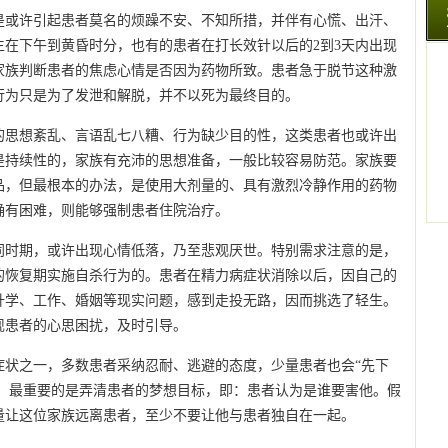
是或许引起患者莫名的烦躁不安、不知所措，并伴有心慌、出汗、
在下午到黄昏时分，也有的患者在打长效针以后的2到3天内出现
家族判断患者的焦虑心情是否因为药物所致。患者急于脱节这种激
行为只是为了发泄和解脱，并不以死为最终目的。
的思想紊乱、言语乱七八糟、行为缺少目的性，这类患者也或许出
是持续性的，家族有充沛的思想准备，一般比较容易防范。家族要
品，但最根本的办法，是使用大剂量的、具有激烈冷静作用的药物
确有困难，则能够强制患者住院治疗。
同时期，或许出现心情低落，乃至悲观厌世。特别需求注意的是，
的恢复期实施自杀行为的。患者在精力病症状消除以后，因自己的
升学、工作、婚姻等现实问题，感到走投无路，因而挑选了轻生。
现患者的心思困扰，及时引导。
症状之一，多数患者采纳忍耐、逃避的态度，少量患者也会“先下
此，最重要的是弄清患者的梦想目标，即：患者认为是谁要害他。假
量让这位家族远离患者，至少不要让他与患者独自在一起。