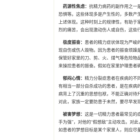
药源性焦虑：
抗精力病药的副作用之一
恐惧等。这些体现多是产生性的，多数产生
上述体现。这种时刻上的规律性，有助于
烈的痛苦，会出现激动伤人或自伤，这些
极度振奋：
患者的精力症状体现为严峻
现自伤或伤人毁物。因为患者的振奋烦躁
保管好家里的刀、剪、火、煤气等危险物
来操控患者的振奋。假如在家里护理患者
郁闷心情：
精力分裂症患者在疾病的不
有相当一部分自杀成功的患者，是在疾病
病背上了沉重的思想包袱，不能正确对待
对此，家族一定要防患于未然，要尽早发
被害梦想：
这是一切精力患者最常见的
手为强”，对他的“假想敌”主动攻击。对
如患者的梦想目标是某个家里人，则应尽