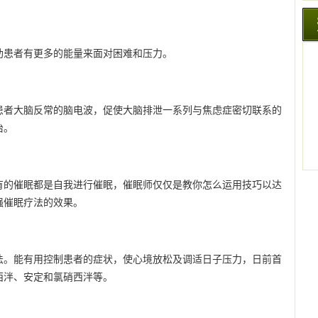
助患者有更多的能量来面对困难和压力。
患者大脑反常的脑电波，促使大脑排泄一系列与焦虑症密切联系的
治。
有的催眠都是自我进行催眠，催眠师仅仅是教你怎么运用技巧以达
强催眠疗法的效果。
法。能有用控制患者的症状，使心境放松及调适日子压力，日前首
西泮、安定和氯硝西泮等。