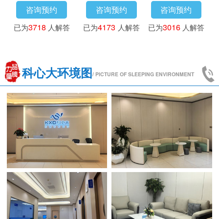
咨询预约
咨询预约
咨询预约
已为
3718
人解答
已为
4173
人解答
已为
3016
人解答
科心大环境图
/ PICTURE OF SLEEPING ENVIRONMENT