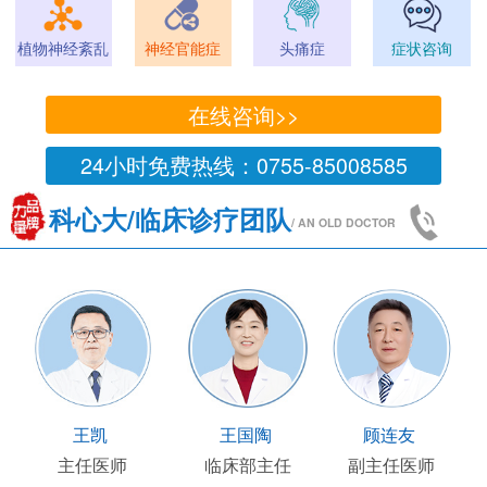
植物神经紊乱
神经官能症
头痛症
症状咨询
在线咨询>>
24小时免费热线：0755-85008585
科心大/临床诊疗团队
/ AN OLD DOCTOR
王凯
王国陶
顾连友
主任医师
临床部主任
副主任医师