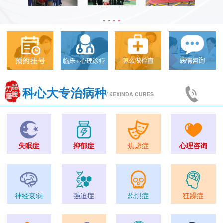
科心大专治病种
/ KEXINDA CURES
失眠症
抑郁症
焦虑症
心理咨询
神经衰弱
强迫症
恐惧症
狂躁症