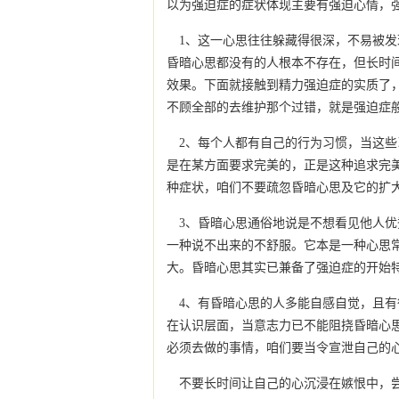
以为强迫症的症状体现主要有强迫心情，
1、这一心思往往躲藏得很深，不易被
昏暗心思都没有的人根本不存在，但长时
效果。下面就接触到精力强迫症的实质了
不顾全部的去维护那个过错，就是强迫症
2、每个人都有自己的行为习惯，当这
是在某方面要求完美的，正是这种追求完
种症状，咱们不要疏忽昏暗心思及它的扩
3、昏暗心思通俗地说是不想看见他人
一种说不出来的不舒服。它本是一种心思
大。昏暗心思其实已兼备了强迫症的开始
4、有昏暗心思的人多能自感自觉，且
在认识层面，当意志力已不能阻挠昏暗心
必须去做的事情，咱们要当令宣泄自己的
不要长时间让自己的心沉浸在嫉恨中，