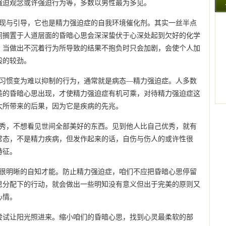
强迫观念或许强迫行为等，多数以男性最为多见。
发现与引导，它也是精力强迫症的自我环境催化剂。其实一丝半点
间搁置于人道层面的昏暗心思会深深蛰伏于心深处起到欠好的化学
，当做出不沉着行为所导致的结果不抱负时只会加剧，会使个人加
般的较劲。
些习惯变为难以抑制的行为，通常就是病态—精力强迫症。人多数
美的昏暗心思出现，才使精力强迫症有机可乘，对待精力强迫症这
大所带来的后果，因为它是疾病的先兆。
优秀，不想看见世间全部美好的东西。见到他人比自己优秀，就有
常态，不是精力疾病，但发作起来的话，自伤与伤人的或许性很
特征。
有很明晰的自知才能。防止精力强迫症，咱们不应把昏暗心思停留
思分配下的行动，就会做出一些明知没有意义但出于完美的原则又
心情。
尝试让阳光照进来。缩小咱们的昏暗心思，找到心灵最柔软的部