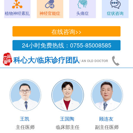
植物神经紊乱
神经官能症
头痛症
症状咨询
在线咨询>>
24小时免费热线：0755-85008585
科心大/临床诊疗团队
/ AN OLD DOCTOR
王凯
王国陶
顾连友
主任医师
临床部主任
副主任医师