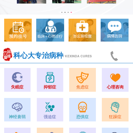
科心大专治病种
/ KEXINDA CURES
失眠症
抑郁症
焦虑症
心理咨询
神经衰弱
强迫症
恐惧症
狂躁症