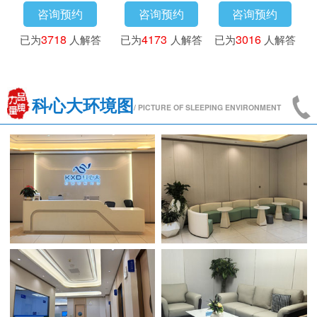
咨询预约
咨询预约
咨询预约
已为
3718
人解答
已为
4173
人解答
已为
3016
人解答
科心大环境图
/ PICTURE OF SLEEPING ENVIRONMENT