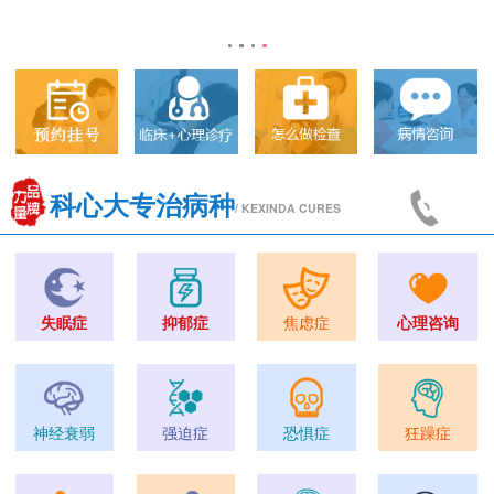
科心大专治病种
/ KEXINDA CURES
失眠症
抑郁症
焦虑症
心理咨询
神经衰弱
强迫症
恐惧症
狂躁症