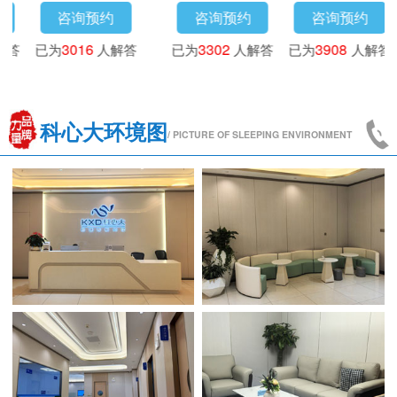
咨询预约
咨询预约
咨询预约
咨
为
3718
人解答
已为
4173
人解答
已为
3016
人解答
已为
3
科心大环境图
/ PICTURE OF SLEEPING ENVIRONMENT