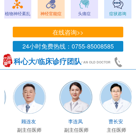
植物神经紊乱
神经官能症
头痛症
症状咨询
在线咨询>>
24小时免费热线：0755-85008585
科心大/临床诊疗团队
/ AN OLD DOCTOR
王凯
王国陶
顾连友
主任医师
临床部主任
副主任医师
副