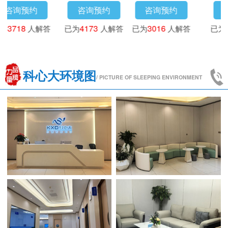
咨询预约
咨询预约
咨询预约
已为
3718
人解答
已为
4173
人解答
已为
3016
人解答
科心大环境图
/ PICTURE OF SLEEPING ENVIRONMENT