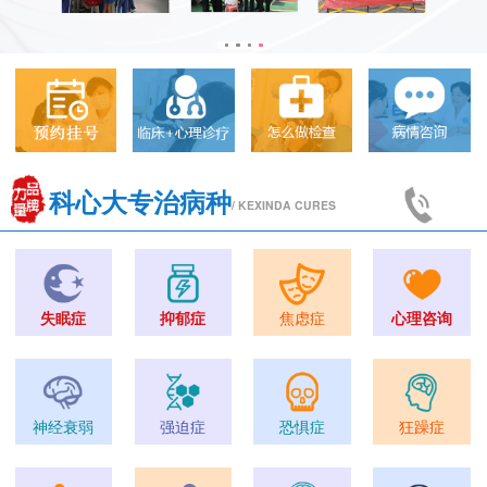
科心大专治病种
/ KEXINDA CURES
失眠症
抑郁症
焦虑症
心理咨询
神经衰弱
强迫症
恐惧症
狂躁症