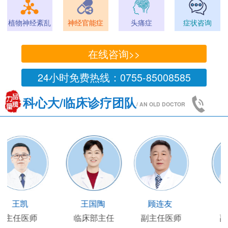
植物神经紊乱
神经官能症
头痛症
症状咨询
在线咨询>>
24小时免费热线：0755-85008585
科心大/临床诊疗团队
/ AN OLD DOCTOR
王凯
王国陶
顾连友
主任医师
临床部主任
副主任医师