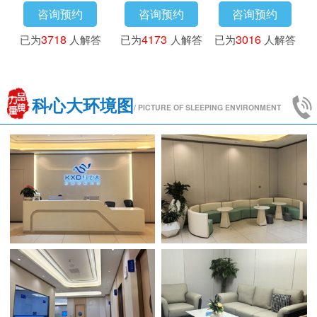
咨询预约
咨询预约
咨询预约
已为
3718
人解答
已为
4173
人解答
已为
3016
人解答
科心大环境图
/ PICTURE OF SLEEPING ENVIRONMENT