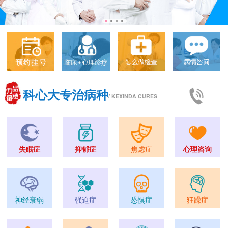
科心大专治病种
/ KEXINDA CURES
失眠症
抑郁症
焦虑症
心理咨询
神经衰弱
强迫症
恐惧症
狂躁症