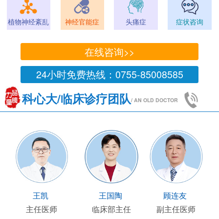
植物神经紊乱
神经官能症
头痛症
症状咨询
在线咨询>>
24小时免费热线：0755-85008585
科心大/临床诊疗团队
/ AN OLD DOCTOR
王凯
王国陶
顾连友
主任医师
临床部主任
副主任医师