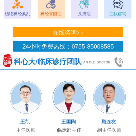
植物神经紊乱
神经官能症
头痛症
症状咨询
在线咨询>>
24小时免费热线：0755-85008585
科心大/临床诊疗团队
/ AN OLD DOCTOR
王凯
王国陶
顾连友
主任医师
临床部主任
副主任医师