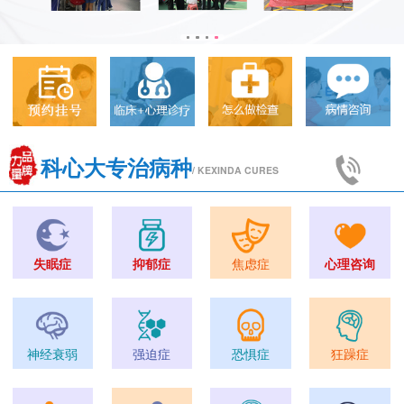
科心大专治病种
/ KEXINDA CURES
失眠症
抑郁症
焦虑症
心理咨询
神经衰弱
强迫症
恐惧症
狂躁症