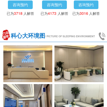
咨询预约
咨询预约
咨询预约
已为
3718
人解答
已为
4173
人解答
已为
3016
人解答
科心大环境图
/ PICTURE OF SLEEPING ENVIRONMENT