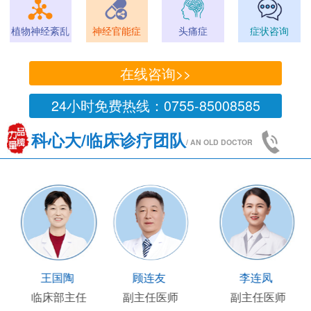
植物神经紊乱
神经官能症
头痛症
症状咨询
在线咨询>>
24小时免费热线：0755-85008585
科心大/临床诊疗团队
/ AN OLD DOCTOR
王凯
王国陶
顾连友
主任医师
临床部主任
副主任医师