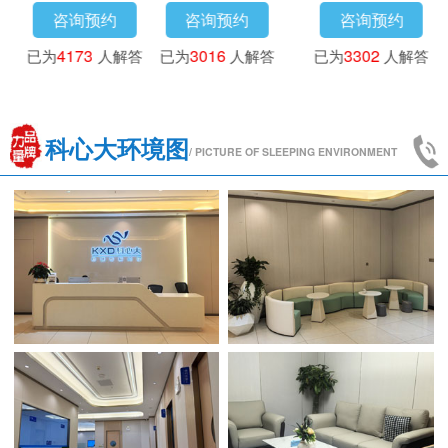
咨询预约
咨询预约
咨询预约
已为
3718
人解答
已为
4173
人解答
已为
3016
人解答
科心大环境图
/ PICTURE OF SLEEPING ENVIRONMENT