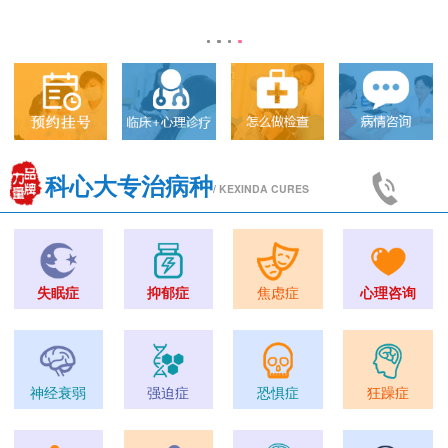
科心大专治病种
/ KEXINDA CURES
失眠症
抑郁症
焦虑症
心理咨询
神经衰弱
强迫症
恐惧症
狂躁症