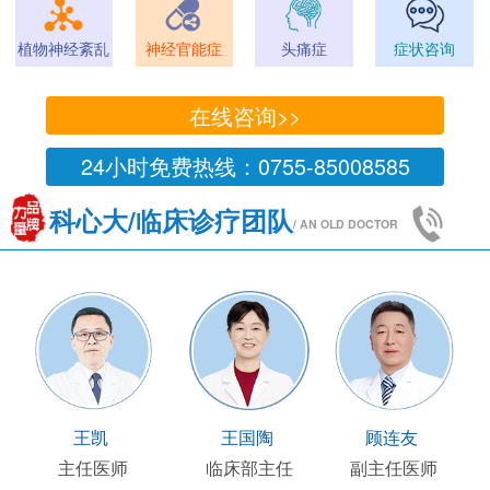
植物神经紊乱
神经官能症
头痛症
症状咨询
在线咨询>>
24小时免费热线：0755-85008585
科心大/临床诊疗团队
/ AN OLD DOCTOR
王凯
王国陶
顾连友
主任医师
临床部主任
副主任医师