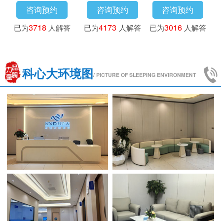
咨询预约
咨询预约
咨询预约
已为
3718
人解答
已为
4173
人解答
已为
3016
人解答
科心大环境图
/ PICTURE OF SLEEPING ENVIRONMENT