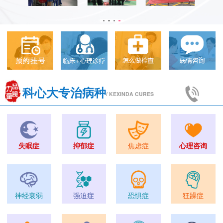
科心大专治病种
/ KEXINDA CURES
失眠症
抑郁症
焦虑症
心理咨询
神经衰弱
强迫症
恐惧症
狂躁症