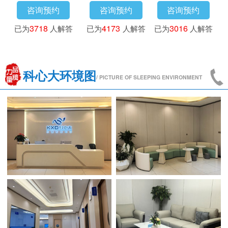
咨询预约
咨询预约
咨询预约
已为
3718
人解答
已为
4173
人解答
已为
3016
人解答
科心大环境图
/ PICTURE OF SLEEPING ENVIRONMENT