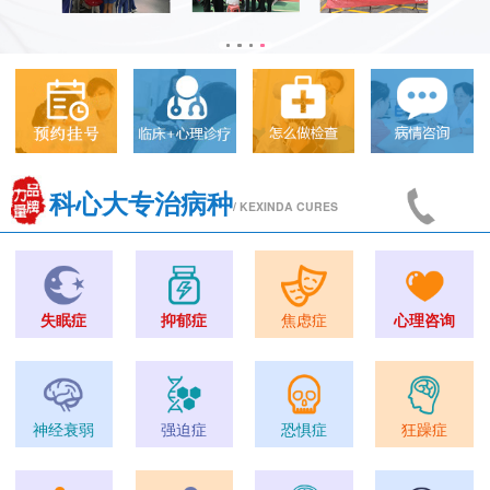
科心大专治病种
/ KEXINDA CURES
失眠症
抑郁症
焦虑症
心理咨询
神经衰弱
强迫症
恐惧症
狂躁症