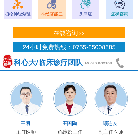
植物神经紊乱
神经官能症
头痛症
症状咨询
在线咨询>>
24小时免费热线：0755-85008585
科心大/临床诊疗团队
/ AN OLD DOCTOR
王凯
王国陶
顾连友
主任医师
临床部主任
副主任医师