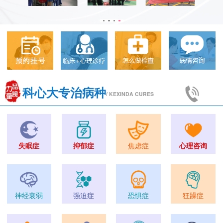
科心大专治病种
/ KEXINDA CURES
失眠症
抑郁症
焦虑症
心理咨询
神经衰弱
强迫症
恐惧症
狂躁症