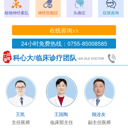
植物神经紊乱
神经官能症
头痛症
症状咨询
在线咨询>>
24小时免费热线：0755-85008585
科心大/临床诊疗团队
/ AN OLD DOCTOR
王凯
王国陶
顾连友
主任医师
临床部主任
副主任医师