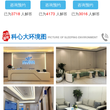
咨询预约
咨询预约
咨询预约
已为
3718
人解答
已为
4173
人解答
已为
3016
人解答
科心大环境图
/ PICTURE OF SLEEPING ENVIRONMENT