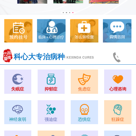
科心大专治病种
/ KEXINDA CURES
失眠症
抑郁症
焦虑症
心理咨询
神经衰弱
强迫症
恐惧症
狂躁症