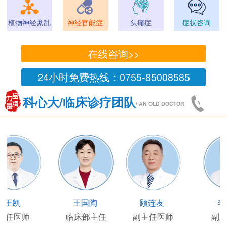
植物神经紊乱
神经官能症
头痛症
症状咨询
在线咨询>>
24小时免费热线：0755-85008585
科心大/临床诊疗团队
/ AN OLD DOCTOR
王凯
王国陶
顾连友
主任医师
临床部主任
副主任医师