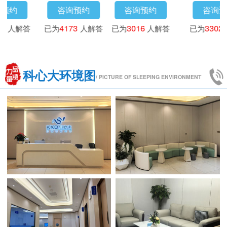
咨询预约
咨询预约
咨询预约
已为
3718
人解答
已为
4173
人解答
已为
3016
人解答
科心大环境图
/ PICTURE OF SLEEPING ENVIRONMENT