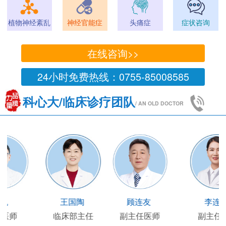
植物神经紊乱
神经官能症
头痛症
症状咨询
在线咨询>>
24小时免费热线：0755-85008585
科心大/临床诊疗团队
/ AN OLD DOCTOR
王凯
王国陶
顾连友
主任医师
临床部主任
副主任医师