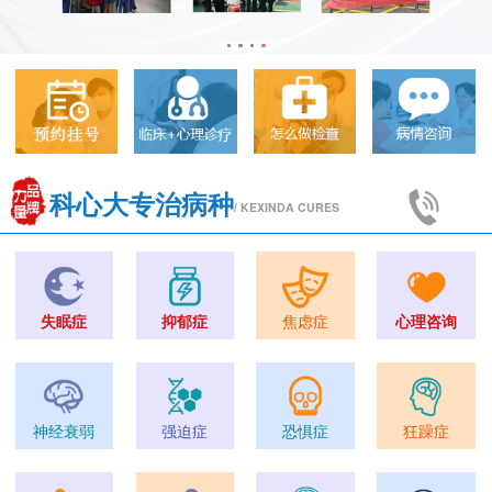
科心大专治病种
/ KEXINDA CURES
失眠症
抑郁症
焦虑症
心理咨询
神经衰弱
强迫症
恐惧症
狂躁症