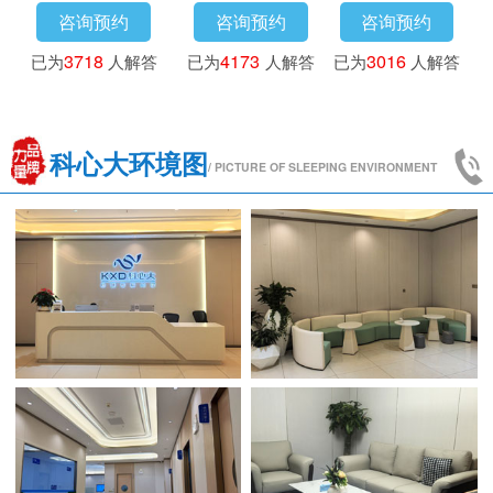
咨询预约
咨询预约
咨询预约
已为
3718
人解答
已为
4173
人解答
已为
3016
人解答
科心大环境图
/ PICTURE OF SLEEPING ENVIRONMENT