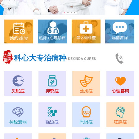
科心大专治病种
/ KEXINDA CURES
失眠症
抑郁症
焦虑症
心理咨询
神经衰弱
强迫症
恐惧症
狂躁症