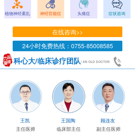
植物神经紊乱
神经官能症
头痛症
症状咨询
在线咨询>>
24小时免费热线：0755-85008585
科心大/临床诊疗团队
/ AN OLD DOCTOR
王凯
王国陶
顾连友
主任医师
临床部主任
副主任医师