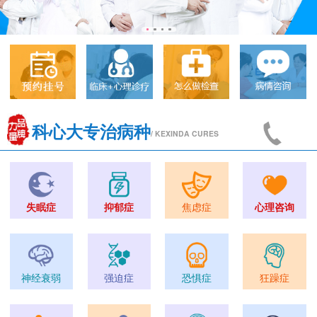
科心大专治病种
/ KEXINDA CURES
失眠症
抑郁症
焦虑症
心理咨询
神经衰弱
强迫症
恐惧症
狂躁症