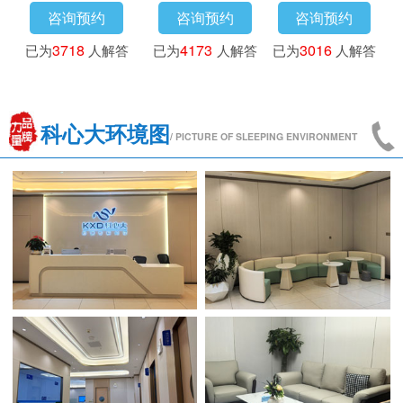
咨询预约
咨询预约
咨询预约
已为
3718
人解答
已为
4173
人解答
已为
3016
人解答
科心大环境图
/ PICTURE OF SLEEPING ENVIRONMENT