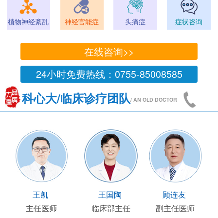
植物神经紊乱
神经官能症
头痛症
症状咨询
在线咨询>>
24小时免费热线：0755-85008585
科心大/临床诊疗团队
/ AN OLD DOCTOR
王凯
王国陶
顾连友
主任医师
临床部主任
副主任医师