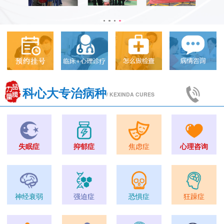
科心大专治病种
/ KEXINDA CURES
失眠症
抑郁症
焦虑症
心理咨询
神经衰弱
强迫症
恐惧症
狂躁症