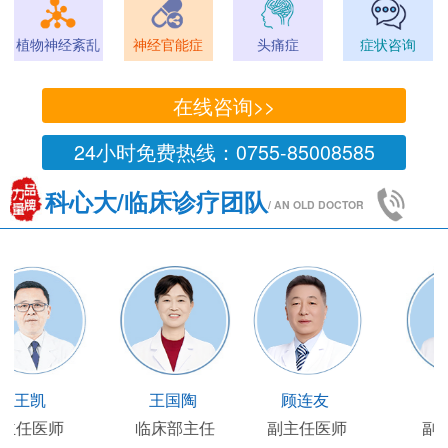
植物神经紊乱
神经官能症
头痛症
症状咨询
在线咨询>>
24小时免费热线：0755-85008585
科心大/临床诊疗团队
/ AN OLD DOCTOR
王凯
王国陶
顾连友
主任医师
临床部主任
副主任医师