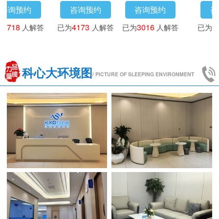
咨询预约
咨询预约
咨询预约
已为
3718
人解答
已为
4173
人解答
已为
3016
人解答
科心大环境图
/ PICTURE OF SLEEPING ENVIRONMENT