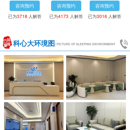
咨询预约
咨询预约
咨询预约
已为
3718
人解答
已为
4173
人解答
已为
3016
人解答
科心大环境图
/ PICTURE OF SLEEPING ENVIRONMENT