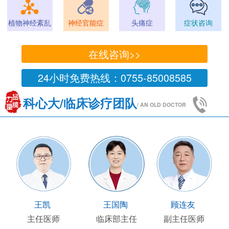
植物神经紊乱
神经官能症
头痛症
症状咨询
在线咨询>>
24小时免费热线：0755-85008585
科心大/临床诊疗团队
/ AN OLD DOCTOR
王凯
王国陶
顾连友
主任医师
临床部主任
副主任医师