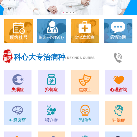
科心大专治病种
/ KEXINDA CURES
失眠症
抑郁症
焦虑症
心理咨询
神经衰弱
强迫症
恐惧症
狂躁症