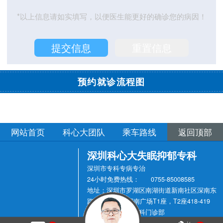
*以上信息请如实填写，以便医生能更好的确诊您的病因！
预约就诊流程图
NO.1
NO.4
NO.2
NO.3
30分钟内将以短信或者电
就诊凭预约单号到医院导
在线填写预约单
持挂号单到医生诊室就诊
话告知预约编号
医领取挂号单
网站首页
科心大团队
乘车路线
返回顶部
深圳科心大失眠抑郁专科
深圳市专科专病专治
24小时免费热线：
0755-85008585
地址：深圳市罗湖区南湖街道新南社区深南东
路2011号万科深南广场T1座，T2座418-419
深圳科心大普通专科门诊部