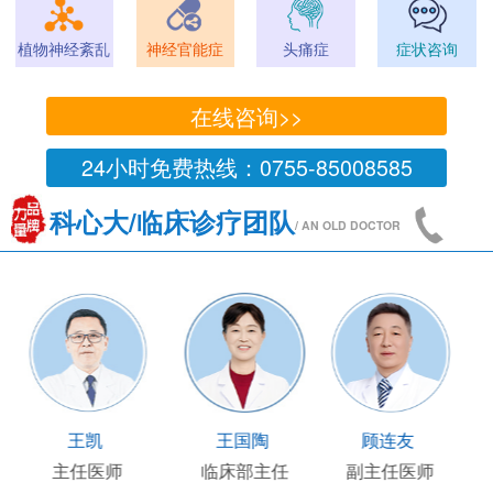
植物神经紊乱
神经官能症
头痛症
症状咨询
在线咨询>>
24小时免费热线：0755-85008585
科心大/临床诊疗团队
/ AN OLD DOCTOR
王凯
王国陶
顾连友
主任医师
临床部主任
副主任医师