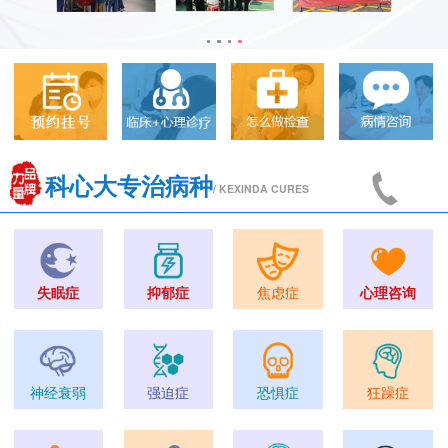
科心大专治病种
/ KEXINDA CURES
失眠症
抑郁症
焦虑症
心理咨询
神经衰弱
强迫症
恐惧症
狂躁症