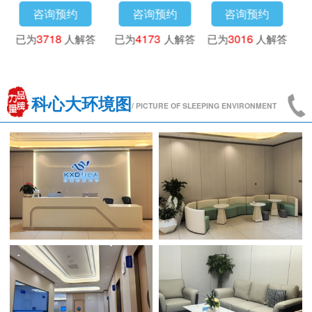
咨询预约
咨询预约
咨询预约
已为
3718
人解答
已为
4173
人解答
已为
3016
人解答
科心大环境图
/ PICTURE OF SLEEPING ENVIRONMENT