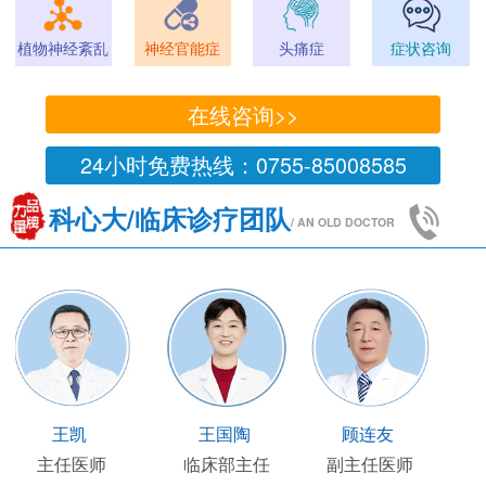
植物神经紊乱
神经官能症
头痛症
症状咨询
在线咨询>>
24小时免费热线：0755-85008585
科心大/临床诊疗团队
/ AN OLD DOCTOR
王凯
王国陶
顾连友
主任医师
临床部主任
副主任医师