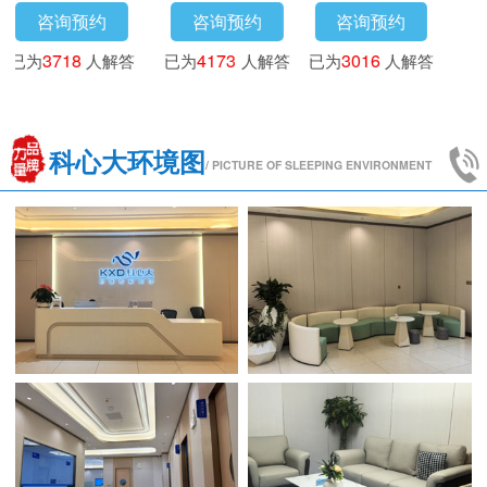
咨询预约
咨询预约
咨询预约
已为
3718
人解答
已为
4173
人解答
已为
3016
人解答
科心大环境图
/ PICTURE OF SLEEPING ENVIRONMENT