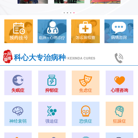
科心大专治病种
/ KEXINDA CURES
失眠症
抑郁症
焦虑症
心理咨询
神经衰弱
强迫症
恐惧症
狂躁症