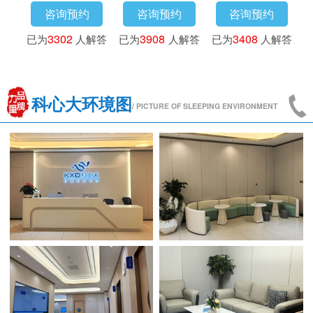
咨询预约
咨询预约
咨询预约
咨询
4173
人解答
已为
3016
人解答
已为
3302
人解答
已为
390
科心大环境图
/ PICTURE OF SLEEPING ENVIRONMENT