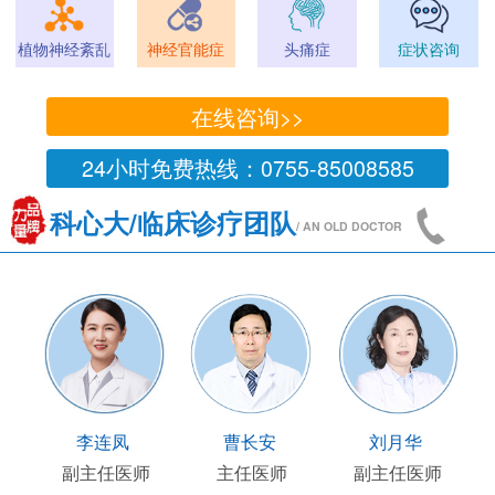
植物神经紊乱
神经官能症
头痛症
症状咨询
在线咨询>>
24小时免费热线：0755-85008585
科心大/临床诊疗团队
/ AN OLD DOCTOR
王国陶
顾连友
李连凤
曹
临床部主任
副主任医师
副主任医师
主任