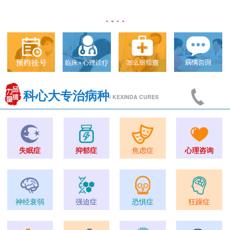
科心大专治病种
/ KEXINDA CURES
失眠症
抑郁症
焦虑症
心理咨询
神经衰弱
强迫症
恐惧症
狂躁症